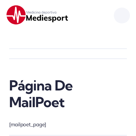
Saltar
al
contenido
Página De
MailPoet
[mailpoet_page]