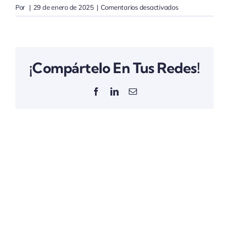
en
Por
|
29 de enero de 2025
|
Comentarios desactivados
Página
de
MailPoet
¡Compártelo En Tus Redes!
Facebook
LinkedIn
Correo
electrónico