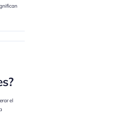
gnifican
es?
erar el
a