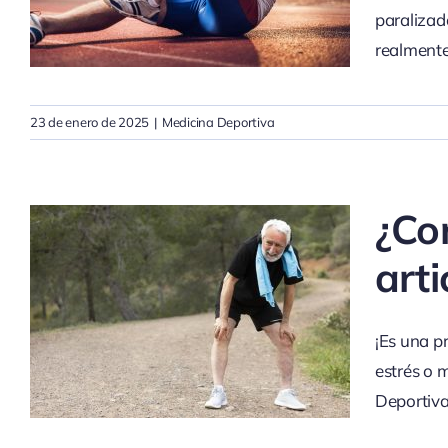
paralizad
realment
23 de enero de 2025
|
Medicina Deportiva
¿Co
arti
¡Es una pr
estrés o 
Deportiva