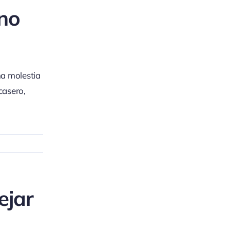
 no
na molestia
casero,
ejar