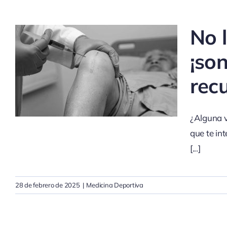
No 
¡so
rec
¿Alguna v
que te int
[...]
28 de febrero de 2025
|
Medicina Deportiva