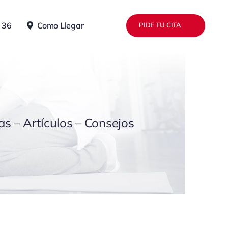
 36
Como Llegar
PIDE TU CITA
as – Artículos – Consejos