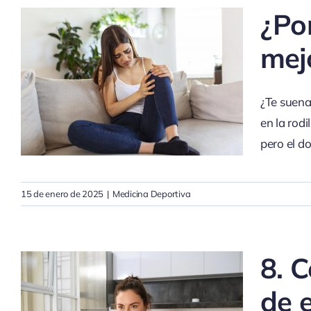
¿Por
mej
¿Te suena
en la rodi
pero el do
15 de enero de 2025
|
Medicina Deportiva
8. C
de 