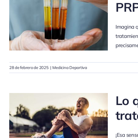
PRP
Imagina q
tratamien
precisame
28 de febrero de 2025
|
Medicina Deportiva
Lo 
tra
¡Esa sens