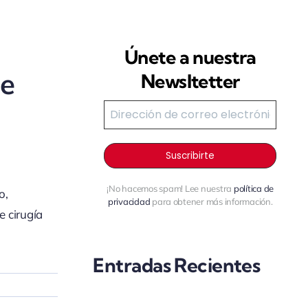
Únete a nuestra
je
Newsltetter
¡No hacemos spam! Lee nuestra
política de
o,
privacidad
para obtener más información.
e cirugía
Entradas Recientes