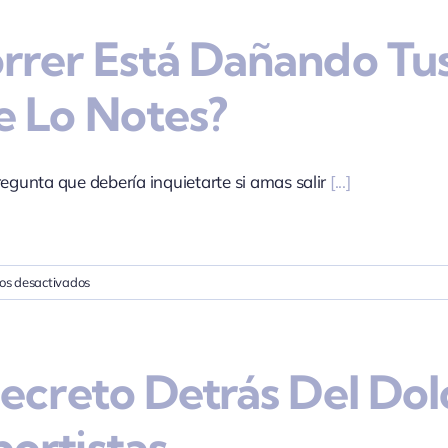
tus
rrer Está Dañando Tus
calambres
están
tratando
 Lo Notes?
de
decirte
regunta que debería inquietarte si amas salir
[...]
en
os desactivados
¿Correr
está
dañando
Secreto Detrás Del Do
tus
articulaciones
sin
ortistas
que