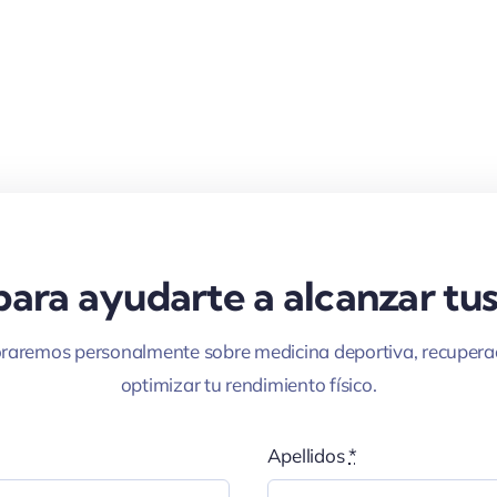
evitar
lesiones
sin
dejar
de
entrenar
fuerte
ara ayudarte a alcanzar tus
raremos personalmente sobre medicina deportiva, recupera
optimizar tu rendimiento físico.
Apellidos
*