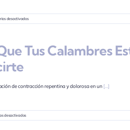
ayuda
del
PRP?
en
ios desactivados
¿Es
realmente
efectiva
Que Tus Calambres Es
la
terapia
PRP
irte
en
medicina
deportiva?
ación de contracción repentina y dolorosa en un
[...]
en
os desactivados
Lo
que