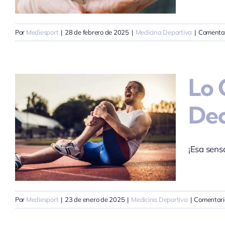
Por
Mediesport
|
28 de febrero de 2025
|
Medicina Deportiva
|
Comentar
Lo 
Dec
¡Esa sens
Por
Mediesport
|
23 de enero de 2025
|
Medicina Deportiva
|
Comentari