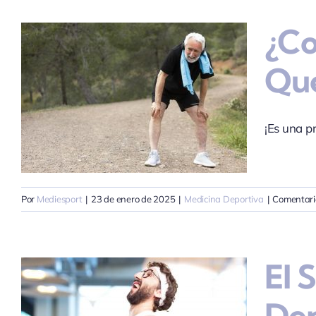
¿Co
Que
¡Es una p
Por
Mediesport
|
23 de enero de 2025
|
Medicina Deportiva
|
Comentari
El 
Dep