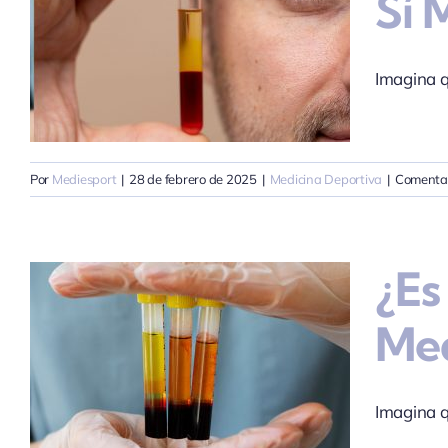
Sí 
Imagina qu
Por
Mediesport
|
28 de febrero de 2025
|
Medicina Deportiva
|
Comentar
¿Es
Med
Imagina q