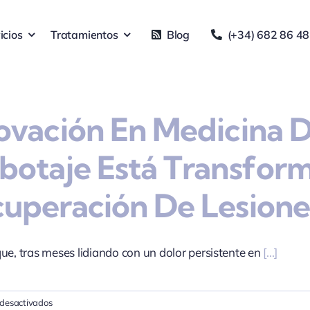
icios
Tratamientos
Blog
(+34) 682 86 48
ovación En Medicina 
botaje Está Transfor
uperación De Lesione
ue, tras meses lidiando con un dolor persistente en
[...]
en
desactivados