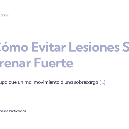
arios
Cómo Evitar Lesiones 
renar Fuerte
cupa que un mal movimiento o una sobrecarga
[...]
en
os desactivados
8.
Cómo