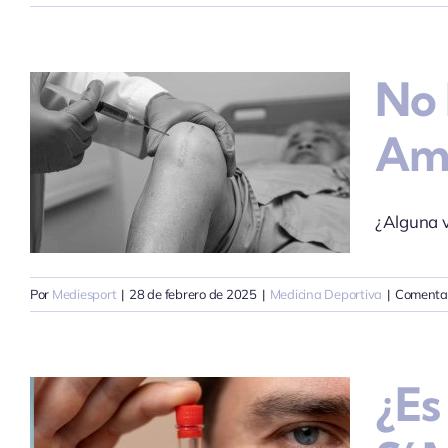
No 
Ami
¿Alguna v
Por
Mediesport
|
28 de febrero de 2025
|
Medicina Deportiva
|
Comentar
¿Es