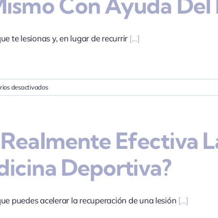
Mismo Con Ayuda Del
agujas,
¡son
tus
amigas!
e te lesionas y, en lugar de recurrir
[...]
Te
pueden
recuperar
de
en
ios desactivados
tu
¿Es
lesión…
posible
que
 Realmente Efectiva L
tu
cuerpo
se
icina Deportiva?
recupere
por
sí
mismo
ue puedes acelerar la recuperación de una lesión
[...]
con