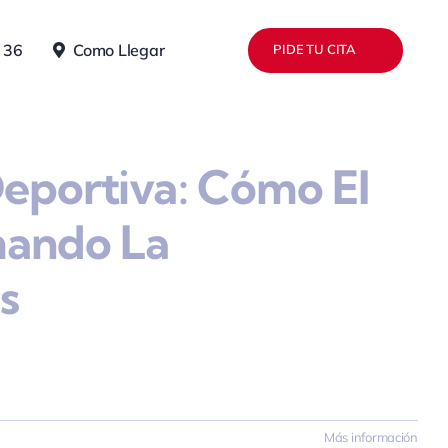
 36
Como Llegar
PIDE TU CITA
Deportiva: Cómo El
mando La
s
Más información