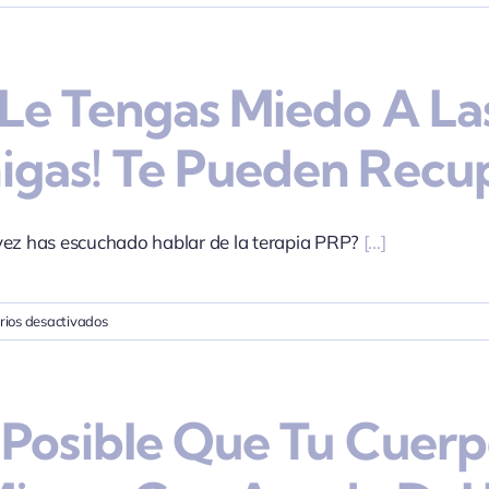
Innovación
en
Medicina
Le Tengas Miedo A Las
Deportiva:
Cómo
el
gas! Te Pueden Recup
Barbotaje
Está
Transformando
la
ez has escuchado hablar de la terapia PRP?
[...]
Recuperación
de
Lesiones
en
ios desactivados
No
le
tengas
 Posible Que Tu Cuer
miedo
a
las